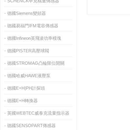
SCHENCK申克稱重傳感器
德國Siemens變頻器
德國易福門IFM電容傳感器
德國Infineon英飛凌功率模塊
德國PISTER高壓球閥
德國STROMAG凸輪限位開關
德國哈威HAWE液壓泵
德國E+H|PH計探頭
德國E+H轉換器
英國WEBTEC威泰克流量指示器
德國SENSOPART傳感器