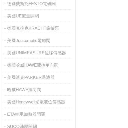
德國費斯托FESTO電磁閥
美國UE流量開關
德國克拉克KRACHT齒輪泵
美國Joucomatic電磁閥
美國UNIMEASURE位移傳感器
德國哈威HAWE液控單向閥
美國派克PARKER過濾器
哈威HAWE換向閥
美國Honeywell光電液位傳感器
ETA軸承加熱器開關
SUCO油壓開關