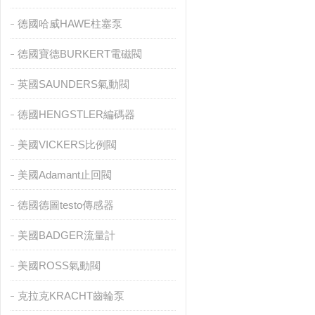
德國哈威HAWE柱塞泵
德國寶德BURKERT電磁閥
英國SAUNDERS氣動閥
德國HENGSTLER編碼器
美國VICKERS比例閥
美國Adamant止回閥
德國德圖testo傳感器
美國BADGER流量計
美國ROSS氣動閥
克拉克KRACHT齒輪泵