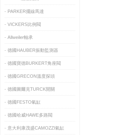
PARKER擺線馬達
VICKERS比例閥
Allweiler軸承
德國HAUBER振動監測器
德國寶德BURKERT角座閥
德國GRECON溫度探頭
德國圖爾克TURCK開關
德國FESTO氣缸
德國哈威HAWE多路閥
意大利康茂盛CAMOZZI氣缸