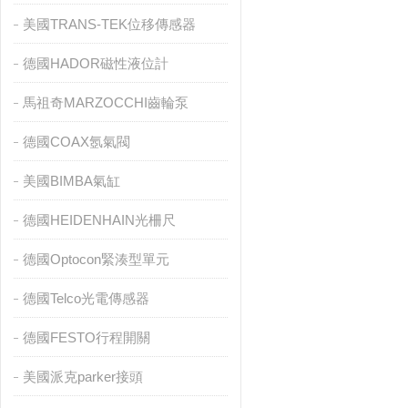
美國TRANS-TEK位移傳感器
德國HADOR磁性液位計
馬祖奇MARZOCCHI齒輪泵
德國COAX氬氣閥
美國BIMBA氣缸
德國HEIDENHAIN光柵尺
德國Optocon緊湊型單元
德國Telco光電傳感器
德國FESTO行程開關
美國派克parker接頭