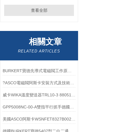
查看全部
相關文章
RELATED ARTICLES
BURKERT寶德先導式電磁閥工作原理與結構優勢
?ASCO電磁閥阿斯卡安裝方式及技術參數
威卡WIKA溫度變送器TRL10-3 880510HH技術參數
GPP5008NC-00-A雙指平行抓手德國zimmer技術參數
美國ASCO阿斯卡WSNFET8327B002MS電磁閥操作使用
德國BURKERT寶德5407型二位二通柱塞電磁閥工作原理