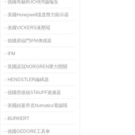
德國布赫BUCHER齒輪泵
美國Honeywell溫度壓力顯示器
美國VICKERS液壓閥
德國易福門IFM傳感器
IFM
英國諾冠NORGREN壓力開關
HENGSTLER編碼器
德國西德福STAUFF過濾器
美國紐曼帝克Numatics電磁閥
BURKERT
德國GEDORE工具車