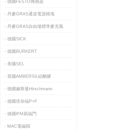
德國FESTO傳感器
丹麥GRAS通道電源模塊
丹麥GRAS自由場標準麥克風
德國SICK
德國BURKERT
美國SEL
英國AMBERSIL硅酮膠
德國赫斯曼Hirschmann
德國倍加福P+F
德國IFM易福門
MAC電磁閥