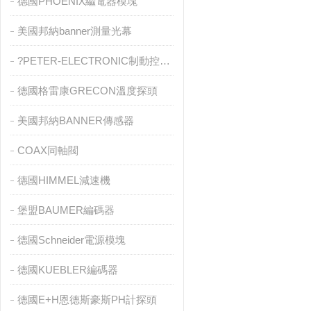
德國PHOENIX繼電器模塊
美國邦納banner測量光幕
?PETER-ELECTRONIC制動控制器
德國格雷康GRECON溫度探頭
美國邦納BANNER傳感器
COAX同軸閥
德國HIMMEL減速機
堡盟BAUMER編碼器
德國Schneider電源模塊
德國KUEBLER編碼器
德國E+H恩德斯豪斯PH計探頭