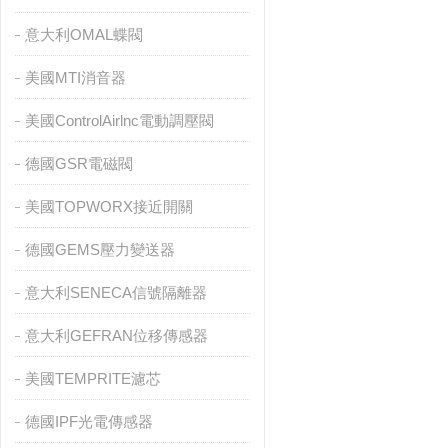
意大利OMAL蝶閥
美國MTI消音器
美國ControlAirlnc電動調壓閥
德國GSR電磁閥
美國TOPWORX接近開關
德國GEMS壓力變送器
意大利SENECA信號隔離器
意大利GEFRAN位移傳感器
美國TEMPRITE濾芯
德國IPF光電傳感器