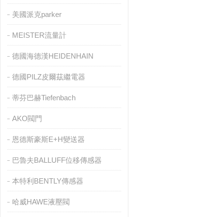
美國派克parker
MEISTER流量計
德國海德漢HEIDENHAIN
德國PILZ皮爾茲繼電器
蒂芬巴赫Tiefenbach
AKO閥門
恩德斯豪斯E+H變送器
巴魯夫BALLUFF位移傳感器
本特利BENTLY傳感器
哈威HAWE液壓閥