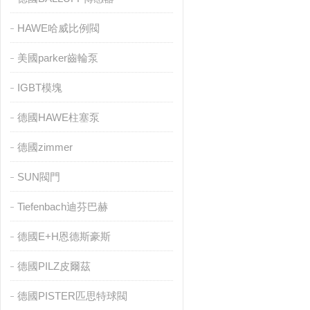
HAWE哈威比例閥
美國parker齒輪泵
IGBT模塊
德國HAWE柱塞泵
德國zimmer
SUN閥門
Tiefenbach迪芬巴赫
德國E+H恩德斯豪斯
德國PILZ皮爾茲
德國PISTER匹思特球閥