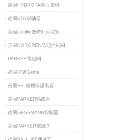
德國HYDROPA壓力開關
德國KTR聯軸器
美國autolite傲特利火花塞
英國NORGREN諾冠控制閥
PARKER電磁閥
德國捷邁Gems
美國SEL微機保護裝置
美國PARKER隔膜泵
德國GESSMANN控制器
美國PARKER電磁閥
德國BALLUFF傳感器