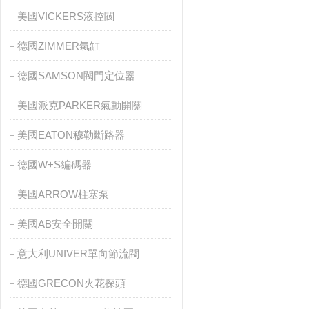
美國VICKERS液控閥
德國ZIMMER氣缸
德國SAMSON閥門定位器
美國派克PARKER氣動開關
美國EATON穆勒斷路器
德國W+S編碼器
美國ARROW柱塞泵
美國AB安全開關
意大利UNIVER單向節流閥
德國GRECON火花探頭