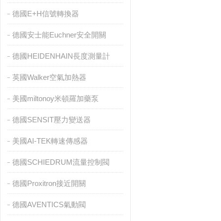
德國E+H信號轉換器
德國安士能Euchner安全開關
德國HEIDENHAIN長度測量計
英國Walker空氣加熱器
美國miltonoy米頓羅加藥泵
德國SENSIT壓力變送器
美國AI-TEK轉速傳感器
德國SCHIEDRUM流量控制閥
德國Proxitron接近開關
德國AVENTICS氣動閥