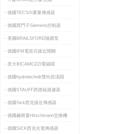
德國TECSIS重量傳感器
德國西門子Siemens控制器
美國BRAILSFORD隔膜泵
德國IFM電容式接近開關
意大利CAMOZZI電磁閥
德國hydrotechnik雙向節流閥
德國STAUFF西德福過濾器
德國Sick西克接近傳感器
德國赫斯曼Hirschmann交換機
德國SICK西克光電傳感器